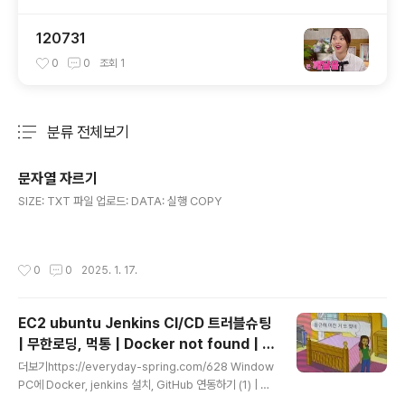
120731
0
0
조회
1
분류 전체보기
주요 글 목록
문자열 자르기
글 내용
SIZE: TXT 파일 업로드: DATA: 실행 COPY
작성시간
0
0
2025. 1. 17.
EC2 ubuntu Jenkins CI/CD 트러블슈팅
| 무한로딩, 먹통 | Docker not found | n
글 내용
ot in a git directory
더보기https://everyday-spring.com/628 Window
PC에 Docker, jenkins 설치, GitHub 연동하기 (1) | 난
대학시절 삽질을 전공했단 사실시작에 앞서....Docker