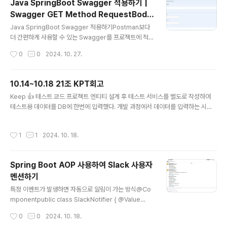
Java SpringBoot Swagger 적용하기 |
까지 무료 Github을 연결해 까리쌈뽕하게 작업에 대한 버
Swagger GET Method RequestBody
전 확인도 가능하다 Jira Github 연동을 하면 이슈에 대해
글 내용
| Swagger Request Form
브랜치와 커밋을 만들 수있다! 폼에 맞게 브랜치명과 커밋
Java SpringBoot Swagger 적용하기Postman보다
명을 맞춰서 작성하면자동으로 연동되어 jira에서 조회가
더 간편하게 사용할 수 있는 Swagger를 프로젝트에 적용
가능하다아름다워... 사실 사용했던게... 2년.. 이상 전이라
했다 의존성 추가 (build.gradle)// Swagger 의존성 i
작성시간
0
0
2024. 10. 27.
기억을 더듬어가며 구성을 맞춰봤다... Jira 사용이 처음인
mplementation 'org.springdoc:springdoc-open
팀원들을..
api-starter-webmvc-ui:2.2.0' 설정파일 추가 (Swa
ggerConfig.java) import org.springframework.c
10.14~10.18 21조 KPT회고
ontext.annotation.Bean;import org.springframe
글 내용
Keep 👍 테스트 코드 프로젝트 엔티티 설계 후 테스트 서비스를 별도로 작성하여
work.context.annotation.Configuration;import i
테스트용 데이터를 DB에 한번에 입력했다. 개발 과정에서 데이터를 입력하는 시간
o.swagger.v3.oas.models.Components;import i
을 줄일 수 있었고 연관되어있는 데이터 때문에 발생하는 개발 지연을 방지할 수 있
o.swagger.v3.oas.mod..
었다. 👍 작은 작업 단위로 Merge작업을 작은 단위로 분리하여 작업이 완료될 때마
작성시간
1
1
2024. 10. 18.
다 자주 merge를 진행한 덕분에, 코드 충돌을 크게 줄일 수 있었다. 작은 범위에서
발생하는 변경사항은 관리가 쉬워지고, 충돌이 발생하더라도 이를 신속하게 해결할
수 있었기에 협업 효율성이 높아졌다. 👍 코드 리뷰코드를 Merge하는 경우 팀원이
Spring Boot AOP 사용하여 Slack 사용자
모두 모여 충돌을 함께 확인했다. 충돌을 해결하는 과정에서 어떤 방식으로 가는게
멘션하기
맞는지 회의를 진행했고 각자 코드를 개발하는 과정..
글 내용
특정 이벤트가 발생하면 자동으로 알림이 가는 방식@Co
mponentpublic class SlackNotifier { @Value
("${slack.webhook.url}") private String slackWe
작성시간
0
0
2024. 10. 18.
bhookUrl; private final RestTemplate restTempl