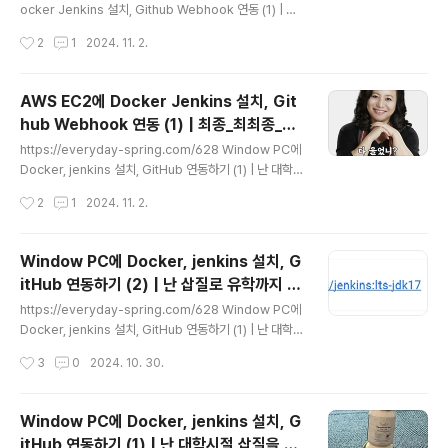
윈도우 PuTTY EC2 연동하기 | EC2 메모리 스왑http
ocker Jenkins 설치, Github Webhook 연동 (1) | 최
s:/..
종_최최종_찐막_찐찐막https://everyday-spring.co
작성시간
2
1
2024. 11. 2.
m/628 Window PC에 Docker, jenkins 설치, GitHu
b 연동하기 (1) | 난 대학시절 삽질을 전공했단 사실시작에
앞서....Docker를... AWS EC2에 설치 했어야 하는데별
AWS EC2에 Docker Jenkins 설치, Git
의심없이 개인 pc에 설치했다..everyday-spring.co
hub Webhook 연동 (1) | 최종_최최종_찐
m 지난글에서 CI/CD를 위한 AWS EC2 Intance 생성
글 내용
막_찐찐막
및 설정을 완료했다이제 Docker와 Jenkins를 설치해보
https://everyday-spring.com/628 Window PC에
자 Window Putty 설치윈도우 터미널을 이용하는 방법도
Docker, jenkins 설치, GitHub 연동하기 (1) | 난 대학시
있다https://wookim78..
절 삽질을 전공했단 사실시작에 앞서....Docker를... AWS
작성시간
2
1
2024. 11. 2.
EC2에 설치 했어야 하는데별 의심없이 개인 pc에 설치했
다...잘못된 방향으로 핸들이 고장난 에잇톤트럭마냥 달려
서 하루를 낭비했다이것은.. 그 기록.... Docker 설치hev
Window PC에 Docker, jenkins 설치, G
eryday-spring.comhttps://everyday-spring.co
itHub 연동하기 (2) | 난 삽질로 유학까지 다
m/629 Window PC에 Docker, jenkins 설치, GitHu
글 내용
녀왔단 사실
b 연동하기 (2) | 난 삽질로 유학까지 다녀왔단 사실http
https://everyday-spring.com/628 Window PC에
s://everyday-spring.com/628 Window PC에 Do
Docker, jenkins 설치, GitHub 연동하기 (1) | 난 대학시
cker, jenkin..
절 삽질을 전공했단 사실시작에 앞서....Docker를... AWS
작성시간
3
0
2024. 10. 30.
EC2에 설치 했어야 하는데별 의심없이 개인 pc에 설치했
다...잘못된 방향으로 핸들이 고장난 에잇톤트럭마냥 달려
서 하루를 낭비했다이것은.. 그 기록.... Docker 설치hev
Window PC에 Docker, jenkins 설치, G
eryday-spring.com지난 글에서는Docker, Jenkins
itHub 연동하기 (1) | 난 대학시절 삽질을 전