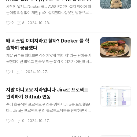
설치, Github 토큰을 발급받았다 발급받은 토큰을 사용해
글 내용
공했단 사실
Git repository의 정보를 가져오고 빌드까지 해보자!! Je
시작에 앞서....Docker를... AWS EC2에 설치 했어야 하
nkins에 Github token 등록하기웹에서 젠킨스에 접속한
는데별 의심없이 개인 pc에 설치했다...잘못된 방향으로 핸
다현재 로컬에 설치했기 때문에 localhos..
들이 고장난 에잇톤트럭마냥 달려서 하루를 낭비했다이것
작성시간
9
6
2024. 10. 28.
은.. 그 기록.... Docker 설치https://www.docker.co
m/products/docker-desktop/ Docker Desktop:
The #1 Containerization Tool for Developers | D
왜 시스템 이미지라고 할까? Docker 를 학
ockerDocker Desktop is collaborative containe
습하며 궁금했다
rization software for developers. Get started an
글 내용
d download Docker Desktop today on Mac, Win
개발 공부를 하다보면 심심치않게 '이미지' 라는 단어를 사
dows, or Linux.www.docker.co..
용한다이런 밥먹고 인증샷 찍는 찰칵 이미지가 아닌!!! 시스
템 이미지Docker 이미지AWS 인스턴스 이미지 등등주
작성시간
1
1
2024. 10. 27.
로 환경에 대한 버전, 설정들을 저장하는 파일이다 🤔근데
왜... 이미지라고 해요?모든 PC가 C드라이브를 사용하는
것처럼!!뭔가 아하! 하는 재밌는 이유가 있지 않을까? 하는
지랄 아니고요 지라입니다 Jira로 프로젝트
생각이 들었다 더보기알파벳 순으로 A,B,C .. 순으로 드라
관리하기 Github 연동
이브의 이름이 붙었지만A, B 드라이브는 현재 사용하지 않
글 내용
는 플로피 디스크였기 때문에현대의 pc는 다 C드라이브로
좀더 효율적인 프로젝트 관리를 위해서!Jira를 도입했습니
시작한다! USB-C 타입도 비슷한 맥락! 그래서 시스템 이
다... Jira는 프로젝트 관리 툴로프로젝트를 진행하면서 해
미지에 대해 검색하다가 딱 꽂힌 단어! 스냅샷 !마치 스크린
결해야할 작업들을 등록하고 공유할 수 있다각 작업별 목
작성시간
0
0
2024. 10. 27.
샷 처럼 특정 순간의 시스템의 정보를 스크린샷처럼 찰칵!
표 작업기간 설정이 가능하고담당자, 작업상태, 보고자 등
찍어 움..
을 지정할 수 있다협업을 하는 팀원들이 서로 지금 어느상
황인지 파악을 빠르게 할 수있어서 굉장히 좋다 팀원 10명