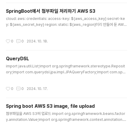
ate = new RestTemplate(); public void sendSlac
kNotification(String title, String message) { Map
SpringBoot에서 첨부파일 처리하기 AWS S3
payload = new HashMap(); String formattedMes
글 내용
cloud: aws: credentials: access-key: ${aws_access_key} secret-ke
sage = "*" + title + "*\n" + message; payload.pu
y: ${aws_secret_key} region: static: ${aws_region}미리 만들어 둔 AWS
t("text", fo..
S3와 연결하기 위해 필요한 값들을 지정했다두개의 키는 IAM 계정의 정보@Post
Mapping public ResponseEntity> createCard( @RequestPart("data")
작성시간
0
0
2024. 10. 18.
CreateCardDto.Request request, @RequestPart("file") MultipartFile fi
le, @AuthenticationPrincipal AuthUs..
QueryDSL
글 내용
import java.util.List;import org.springframework.stereotype.Reposit
ory;import com.querydsl.jpa.impl.JPAQueryFactory;import com.spar
ta.springtrello.domain.card.entity.Card;import com.sparta.springtrell
o.domain.card.entity.QCard;import com.sparta.springtrello.domain.c
작성시간
0
0
2024. 10. 17.
ard.entity.QCardLog;import com.sparta.springtrello.domain.commen
t.entity.QComment;import lombok.RequiredArgsConstructor;@Repo
sitory@..
Spring boot AWS S3 image, file upload
글 내용
첨부파일을 AWS S3에 업로드 import org.springframework.beans.factor
y.annotation.Value;import org.springframework.context.annotation.B
ean;import org.springframework.context.annotation.Configuration;im
port software.amazon.awssdk.auth.credentials.AwsBasicCredential