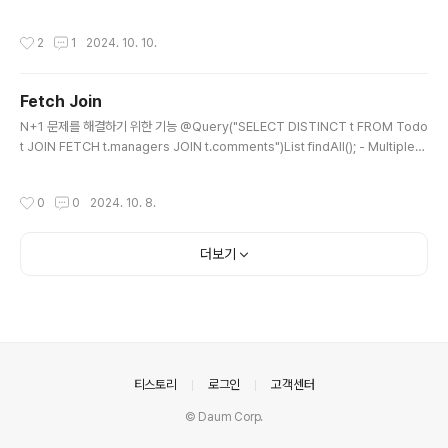
가 무엇인가 쿼리 dsl 별로 안중요함질문은 앞뒤 흐름을 잘봐라트랜잭션 원자성동적
쿼리가 필요한 이유JDBC에서 쿼리DSL까지의 과정 동적쿼리와 연관지어서
작성시간
2
1
2024. 10. 10.
Fetch Join
글 내용
N+1 문제를 해결하기 위한 기능 @Query("SELECT DISTINCT t FROM Todo
t JOIN FETCH t.managers JOIN t.comments")List findAll(); - MultipleB
agFetchExceptionToMany를 여러개 Fetch Join 하는 경우 발생하는 예외, 1개
만 사용해야ToOne는 여러개 Fetch Join 가능
작성시간
0
0
2024. 10. 8.
더보기
의안내
티스토리
로그인
고객센터
© Daum Corp.