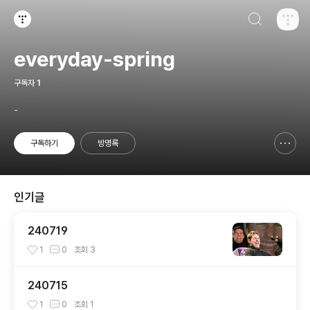
검색하기
티스토리
everyday-spring
구독자
1
-
구독하기
방명록
신고하기 레이어
열기
인기글
240719
1
0
조회
3
240715
1
0
조회
1