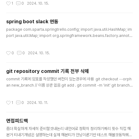
작성시간
1
0
2024. 10. 15.
s;import software.amazon.awssdk.auth.credentials.StaticCredentials
Provider;import software.amazon.awssdk.regions.Region;import sof
tware.amazon.aws..
spring boot slack 연동
글 내용
package com.sparta.springtrello.config; import java.util.HashMap; im
port java.util.Map; import org.springframework.beans.factory.annotat
ion.Value; import org.springframework.stereotype.Component; impo
rt org.springframework.web.client.RestTemplate; @Component publ
작성시간
0
0
2024. 10. 15.
ic class SlackNotifier { @Value("${slack.webhook.url}") private String
slackWebhookUrl; private final RestTemplate restTemplate = new R..
git repository commit 기록 전부 삭제
글 내용
commit 기록에 암호를 작성했던 버전이 있는경우에 사용 git checkout --orph
an new_branch // 이름 상관 없음 git add . git commit -m 'init' git branch -
D main // 삭제하고 싶은 commit 기록이 남아있는 main branch 삭제 git branc
h -m main // 새로운 main branch 지정
작성시간
1
0
2024. 10. 11.
면접피드백
글 내용
좀더 확실하게 자세히 준비할것내논리 내언어로 정확히 정리하기쿼리 횟수 직접 해
본거 티내기개념은 설명하는데 실제 해본티가 안남이론기반 테스트 해볼것동적쿼리