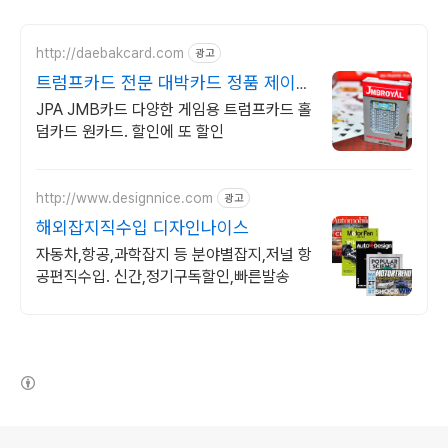
http://daebakcard.com
광고
트럼프카드 전문 대박카드 정품 제이엠
비 로얄 판매점
JPA JMB카드 다양한 게임용 트럼프카드 홀
덤카드 원카드. 할인에 또 할인
http://www.designnice.com
광고
해외잡지직수입 디자인나이스
자동차,항공,과학잡지 등 분야별잡지,저널 항
공편직수입. 신간,정기구독할인,빠른발송
(새창열림)
로그 정보