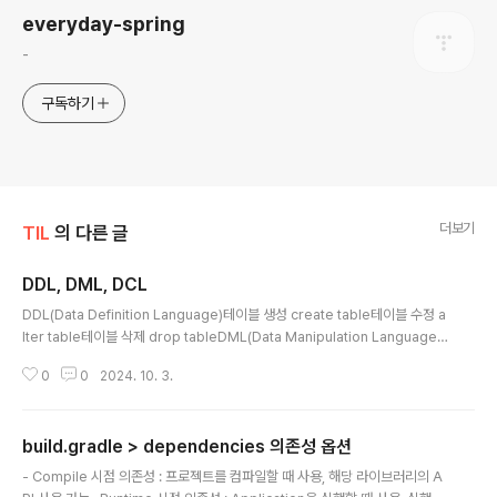
everyday-spring
-
구독하기
더보기
TIL
의 다른 글
DDL, DML, DCL
글 내용
DDL(Data Definition Language)테이블 생성 create table테이블 수정 a
lter table테이블 삭제 drop tableDML(Data Manipulation Language)
조회 select from where정렬 order by, group by조인 joinDCL(Data
0
0
2024. 10. 3.
Control Language)추가 insert into수정 update삭제 delete from
build.gradle > dependencies 의존성 옵션
글 내용
- Compile 시점 의존성 : 프로젝트를 컴파일할 때 사용, 해당 라이브러리의 A