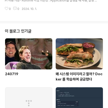
PI 사용 가능- Runtime 시점 의존성 : Application을 실행할 때 사용, 실행 시
에도 라이브러리 필요- 은닉성 : 'implementation'으로 추가된 의존성은 다른
0
0
2024. 10. 1.
프로젝트 모듈에서 직접 접근불가 (모듈간 캡슐화) implementation직접적인
의존성을 추가할 때 사용특정 라이브러리나 모듈이 컴파일 시에 필요하고 프로
젝트 외부로 공개될 필요가 없는 경우 runtimeOnlyRuntime 시점에만 필요
한 라이브러리를 추가할 때 사용ex. Logging, DB 관련 라이브러리 등 testI
mplementation테스트 코드를 수핼할 때 적용할 라이브러리를 추가할 때 사
이 블로그 인기글
용라이브러리나 빌트인 DB를 테스..
240719
왜 시스템 이미지라고 할까? Doc
ker 를 학습하며 궁금했다