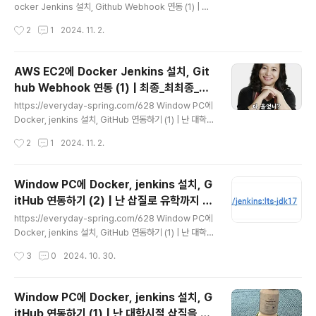
윈도우 PuTTY EC2 연동하기 | EC2 메모리 스왑http
ocker Jenkins 설치, Github Webhook 연동 (1) | 최
s:/..
종_최최종_찐막_찐찐막https://everyday-spring.co
작성시간
2
1
2024. 11. 2.
m/628 Window PC에 Docker, jenkins 설치, GitHu
b 연동하기 (1) | 난 대학시절 삽질을 전공했단 사실시작에
앞서....Docker를... AWS EC2에 설치 했어야 하는데별
AWS EC2에 Docker Jenkins 설치, Git
의심없이 개인 pc에 설치했다..everyday-spring.co
hub Webhook 연동 (1) | 최종_최최종_찐
m 지난글에서 CI/CD를 위한 AWS EC2 Intance 생성
글 내용
막_찐찐막
및 설정을 완료했다이제 Docker와 Jenkins를 설치해보
https://everyday-spring.com/628 Window PC에
자 Window Putty 설치윈도우 터미널을 이용하는 방법도
Docker, jenkins 설치, GitHub 연동하기 (1) | 난 대학시
있다https://wookim78..
절 삽질을 전공했단 사실시작에 앞서....Docker를... AWS
작성시간
2
1
2024. 11. 2.
EC2에 설치 했어야 하는데별 의심없이 개인 pc에 설치했
다...잘못된 방향으로 핸들이 고장난 에잇톤트럭마냥 달려
서 하루를 낭비했다이것은.. 그 기록.... Docker 설치hev
Window PC에 Docker, jenkins 설치, G
eryday-spring.comhttps://everyday-spring.co
itHub 연동하기 (2) | 난 삽질로 유학까지 다
m/629 Window PC에 Docker, jenkins 설치, GitHu
글 내용
녀왔단 사실
b 연동하기 (2) | 난 삽질로 유학까지 다녀왔단 사실http
https://everyday-spring.com/628 Window PC에
s://everyday-spring.com/628 Window PC에 Do
Docker, jenkins 설치, GitHub 연동하기 (1) | 난 대학시
cker, jenkin..
절 삽질을 전공했단 사실시작에 앞서....Docker를... AWS
작성시간
3
0
2024. 10. 30.
EC2에 설치 했어야 하는데별 의심없이 개인 pc에 설치했
다...잘못된 방향으로 핸들이 고장난 에잇톤트럭마냥 달려
서 하루를 낭비했다이것은.. 그 기록.... Docker 설치hev
Window PC에 Docker, jenkins 설치, G
eryday-spring.com지난 글에서는Docker, Jenkins
itHub 연동하기 (1) | 난 대학시절 삽질을 전