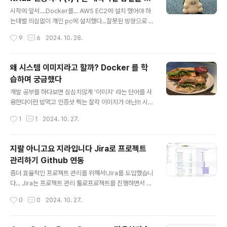
설치, Github 토큰을 발급받았다 발급받은 토큰을 사용해
글 내용
공했단 사실
Git repository의 정보를 가져오고 빌드까지 해보자!! Je
시작에 앞서....Docker를... AWS EC2에 설치 했어야 하
nkins에 Github token 등록하기웹에서 젠킨스에 접속한
는데별 의심없이 개인 pc에 설치했다...잘못된 방향으로 핸
다현재 로컬에 설치했기 때문에 localhos..
들이 고장난 에잇톤트럭마냥 달려서 하루를 낭비했다이것
작성시간
9
6
2024. 10. 28.
은.. 그 기록.... Docker 설치https://www.docker.co
m/products/docker-desktop/ Docker Desktop:
The #1 Containerization Tool for Developers | D
왜 시스템 이미지라고 할까? Docker 를 학
ockerDocker Desktop is collaborative containe
습하며 궁금했다
rization software for developers. Get started an
글 내용
d download Docker Desktop today on Mac, Win
개발 공부를 하다보면 심심치않게 '이미지' 라는 단어를 사
dows, or Linux.www.docker.co..
용한다이런 밥먹고 인증샷 찍는 찰칵 이미지가 아닌!!! 시스
템 이미지Docker 이미지AWS 인스턴스 이미지 등등주
작성시간
1
1
2024. 10. 27.
로 환경에 대한 버전, 설정들을 저장하는 파일이다 🤔근데
왜... 이미지라고 해요?모든 PC가 C드라이브를 사용하는
것처럼!!뭔가 아하! 하는 재밌는 이유가 있지 않을까? 하는
지랄 아니고요 지라입니다 Jira로 프로젝트
생각이 들었다 더보기알파벳 순으로 A,B,C .. 순으로 드라
관리하기 Github 연동
이브의 이름이 붙었지만A, B 드라이브는 현재 사용하지 않
글 내용
는 플로피 디스크였기 때문에현대의 pc는 다 C드라이브로
좀더 효율적인 프로젝트 관리를 위해서!Jira를 도입했습니
시작한다! USB-C 타입도 비슷한 맥락! 그래서 시스템 이
다... Jira는 프로젝트 관리 툴로프로젝트를 진행하면서 해
미지에 대해 검색하다가 딱 꽂힌 단어! 스냅샷 !마치 스크린
결해야할 작업들을 등록하고 공유할 수 있다각 작업별 목
작성시간
0
0
2024. 10. 27.
샷 처럼 특정 순간의 시스템의 정보를 스크린샷처럼 찰칵!
표 작업기간 설정이 가능하고담당자, 작업상태, 보고자 등
찍어 움..
을 지정할 수 있다협업을 하는 팀원들이 서로 지금 어느상
황인지 파악을 빠르게 할 수있어서 굉장히 좋다 팀원 10명