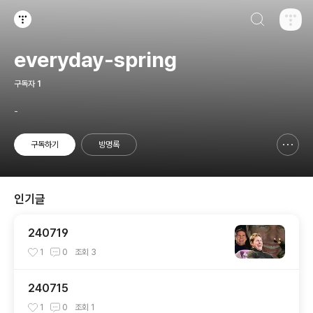
검색하기
티스토리
everyday-spring
구독자
1
-
구독하기
방명록
신고하기 레이어
열기
인기글
240719
1
0
조회
3
240715
1
0
조회
1