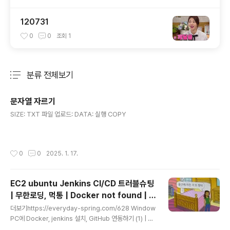
120731
0
0
조회
1
분류 전체보기
주요 글 목록
문자열 자르기
글 내용
SIZE: TXT 파일 업로드: DATA: 실행 COPY
작성시간
0
0
2025. 1. 17.
EC2 ubuntu Jenkins CI/CD 트러블슈팅
| 무한로딩, 먹통 | Docker not found | n
글 내용
ot in a git directory
더보기https://everyday-spring.com/628 Window
PC에 Docker, jenkins 설치, GitHub 연동하기 (1) | 난
대학시절 삽질을 전공했단 사실시작에 앞서....Docker