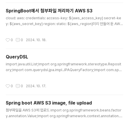
ate = new RestTemplate(); public void sendSlac
kNotification(String title, String message) { Map
SpringBoot에서 첨부파일 처리하기 AWS S3
payload = new HashMap(); String formattedMes
글 내용
cloud: aws: credentials: access-key: ${aws_access_key} secret-ke
sage = "*" + title + "*\n" + message; payload.pu
y: ${aws_secret_key} region: static: ${aws_region}미리 만들어 둔 AWS
t("text", fo..
S3와 연결하기 위해 필요한 값들을 지정했다두개의 키는 IAM 계정의 정보@Post
Mapping public ResponseEntity> createCard( @RequestPart("data")
작성시간
0
0
2024. 10. 18.
CreateCardDto.Request request, @RequestPart("file") MultipartFile fi
le, @AuthenticationPrincipal AuthUs..
QueryDSL
글 내용
import java.util.List;import org.springframework.stereotype.Reposit
ory;import com.querydsl.jpa.impl.JPAQueryFactory;import com.spar
ta.springtrello.domain.card.entity.Card;import com.sparta.springtrell
o.domain.card.entity.QCard;import com.sparta.springtrello.domain.c
작성시간
0
0
2024. 10. 17.
ard.entity.QCardLog;import com.sparta.springtrello.domain.commen
t.entity.QComment;import lombok.RequiredArgsConstructor;@Repo
sitory@..
Spring boot AWS S3 image, file upload
글 내용
첨부파일을 AWS S3에 업로드 import org.springframework.beans.factor
y.annotation.Value;import org.springframework.context.annotation.B
ean;import org.springframework.context.annotation.Configuration;im
port software.amazon.awssdk.auth.credentials.AwsBasicCredential