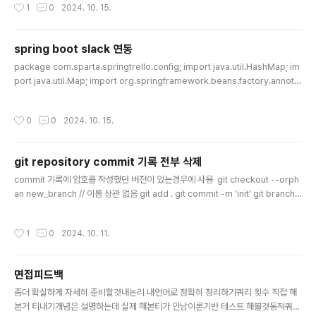
작성시간
1
0
2024. 10. 15.
s;import software.amazon.awssdk.auth.credentials.StaticCredentials
Provider;import software.amazon.awssdk.regions.Region;import sof
tware.amazon.aws..
spring boot slack 연동
글 내용
package com.sparta.springtrello.config; import java.util.HashMap; im
port java.util.Map; import org.springframework.beans.factory.annotat
ion.Value; import org.springframework.stereotype.Component; impo
rt org.springframework.web.client.RestTemplate; @Component publ
작성시간
0
0
2024. 10. 15.
ic class SlackNotifier { @Value("${slack.webhook.url}") private String
slackWebhookUrl; private final RestTemplate restTemplate = new R..
git repository commit 기록 전부 삭제
글 내용
commit 기록에 암호를 작성했던 버전이 있는경우에 사용 git checkout --orph
an new_branch // 이름 상관 없음 git add . git commit -m 'init' git branch -
D main // 삭제하고 싶은 commit 기록이 남아있는 main branch 삭제 git branc
h -m main // 새로운 main branch 지정
작성시간
1
0
2024. 10. 11.
면접피드백
글 내용
좀더 확실하게 자세히 준비할것내논리 내언어로 정확히 정리하기쿼리 횟수 직접 해
본거 티내기개념은 설명하는데 실제 해본티가 안남이론기반 테스트 해볼것동적쿼리