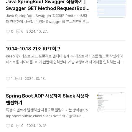
Java SpringBoot Swagger 적용하기 |
까지 무료 Github을 연결해 까리쌈뽕하게 작업에 대한 버
Swagger GET Method RequestBody
전 확인도 가능하다 Jira Github 연동을 하면 이슈에 대해
글 내용
| Swagger Request Form
브랜치와 커밋을 만들 수있다! 폼에 맞게 브랜치명과 커밋
Java SpringBoot Swagger 적용하기Postman보다
명을 맞춰서 작성하면자동으로 연동되어 jira에서 조회가
더 간편하게 사용할 수 있는 Swagger를 프로젝트에 적용
가능하다아름다워... 사실 사용했던게... 2년.. 이상 전이라
했다 의존성 추가 (build.gradle)// Swagger 의존성 i
작성시간
0
0
2024. 10. 27.
기억을 더듬어가며 구성을 맞춰봤다... Jira 사용이 처음인
mplementation 'org.springdoc:springdoc-open
팀원들을..
api-starter-webmvc-ui:2.2.0' 설정파일 추가 (Swa
ggerConfig.java) import org.springframework.c
10.14~10.18 21조 KPT회고
ontext.annotation.Bean;import org.springframe
글 내용
Keep 👍 테스트 코드 프로젝트 엔티티 설계 후 테스트 서비스를 별도로 작성하여
work.context.annotation.Configuration;import i
테스트용 데이터를 DB에 한번에 입력했다. 개발 과정에서 데이터를 입력하는 시간
o.swagger.v3.oas.models.Components;import i
을 줄일 수 있었고 연관되어있는 데이터 때문에 발생하는 개발 지연을 방지할 수 있
o.swagger.v3.oas.mod..
었다. 👍 작은 작업 단위로 Merge작업을 작은 단위로 분리하여 작업이 완료될 때마
작성시간
1
1
2024. 10. 18.
다 자주 merge를 진행한 덕분에, 코드 충돌을 크게 줄일 수 있었다. 작은 범위에서
발생하는 변경사항은 관리가 쉬워지고, 충돌이 발생하더라도 이를 신속하게 해결할
수 있었기에 협업 효율성이 높아졌다. 👍 코드 리뷰코드를 Merge하는 경우 팀원이
Spring Boot AOP 사용하여 Slack 사용자
모두 모여 충돌을 함께 확인했다. 충돌을 해결하는 과정에서 어떤 방식으로 가는게
멘션하기
맞는지 회의를 진행했고 각자 코드를 개발하는 과정..
글 내용
특정 이벤트가 발생하면 자동으로 알림이 가는 방식@Co
mponentpublic class SlackNotifier { @Value
("${slack.webhook.url}") private String slackWe
작성시간
0
0
2024. 10. 18.
bhookUrl; private final RestTemplate restTempl