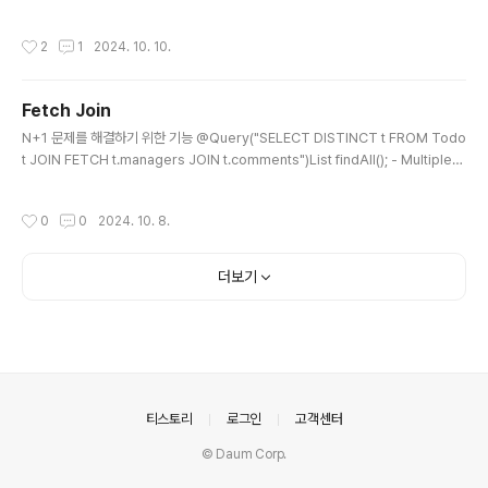
가 무엇인가 쿼리 dsl 별로 안중요함질문은 앞뒤 흐름을 잘봐라트랜잭션 원자성동적
쿼리가 필요한 이유JDBC에서 쿼리DSL까지의 과정 동적쿼리와 연관지어서
작성시간
2
1
2024. 10. 10.
Fetch Join
글 내용
N+1 문제를 해결하기 위한 기능 @Query("SELECT DISTINCT t FROM Todo
t JOIN FETCH t.managers JOIN t.comments")List findAll(); - MultipleB
agFetchExceptionToMany를 여러개 Fetch Join 하는 경우 발생하는 예외, 1개
만 사용해야ToOne는 여러개 Fetch Join 가능
작성시간
0
0
2024. 10. 8.
더보기
의안내
티스토리
로그인
고객센터
© Daum Corp.