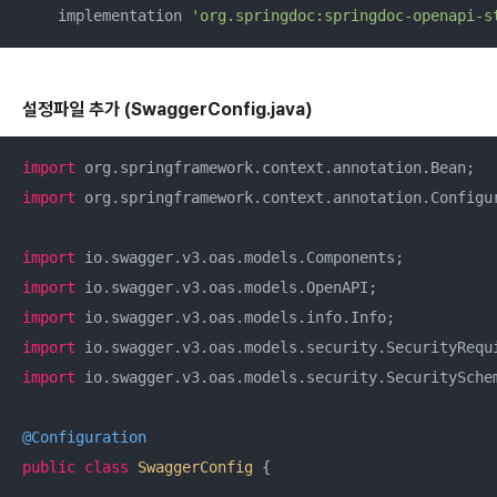
    implementation 
'org.springdoc:springdoc-openapi-s
설정파일 추가 (SwaggerConfig.java)
import
import
 org.springframework.context.annotation.Configur
import
import
import
import
import
 io.swagger.v3.oas.models.security.SecuritySchem
@Configuration
public
class
SwaggerConfig
{
