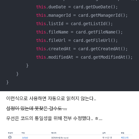
this
.dueDate = card.getDueDate();

this
.managerId = card.getManagerId();

this
.listId = card.getListId();

this
.fileName = card.getFileName();

this
.fileUrl = card.getFileUrl();

this
.createdAt = card.getCreatedAt();

this
.modifiedAt = card.getModifiedAt();

        }

    }

}
이런식으로 사용하면 자동으로 읽히지 않는다..
설정이 있는데 못찾은 걸수도 ...
우선은 코드의 통일성을 위해 전부 수정했다.. ㅎ...