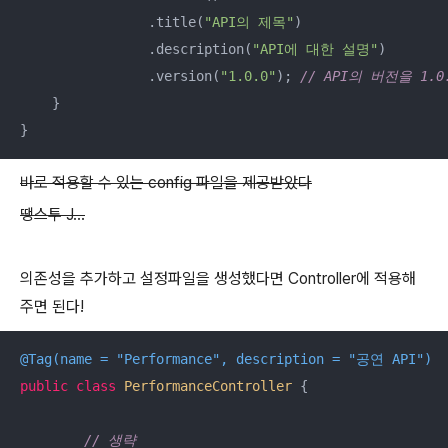
                .title(
"API의 제목"
)

                .description(
"API에 대한 설명"
)

                .version(
"1.0.0"
); 
// API의 버전을 1.
    }

}
바로 적용할 수 있는 config 파일을 제공받았다
땡스투 J...
의존성을 추가하고 설정파일을 생성했다면 Controller에 적용해
주면 된다!
@Tag(name = "Performance", description = "공연 API")
public
class
PerformanceController
{

// 생략