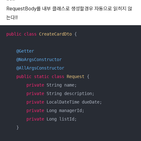
RequestBody를 내부 클래스로 생성할경우 자동으로 읽히지 않
는다!!
public
class
CreateCardDto
{

@Getter
@NoArgsConstructor
@AllArgsConstructor
public
static
class
Request
{

private
 String name;

private
 String description;

private
 LocalDateTime dueDate;

private
 Long managerId;

private
 Long listId;

    }
