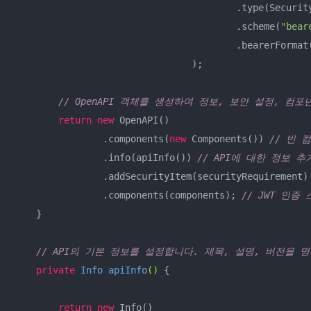
                                        .type(Securit
                                        .scheme(
"bear
                                        .bearerFormat
                                );

// OpenAPI 객체를 생성하여 정보, 보안 설정, 컴
return
new
 OpenAPI()

                .components(
new
 Components()) 
// 빈 
                .info(apiInfo()) 
// API에 대한 정보 추
                .addSecurityItem(securityRequirement)
                .components(components); 
// JWT 인증
    }

// API의 기본 정보를 설정합니다. 제목, 설명, 버전을 
private
 Info 
apiInfo
()
{

return
new
 Info()
