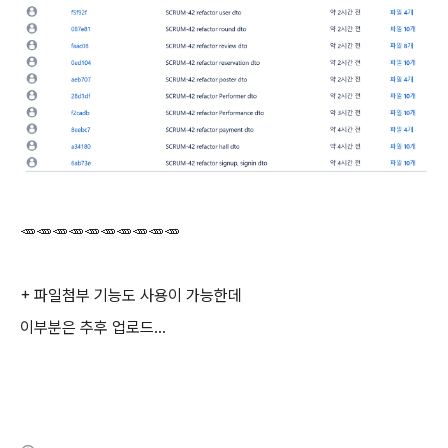
🥕🥕🥕🥕🥕🥕🥕🥕🥕🥕
+ 파일첨부 기능도 사용이 가능한데
이부분은 추후 업로드...
(새창열림)