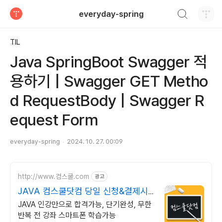
검색하기
everyday-spring
티스토리
TIL
Java SpringBoot Swagger 적
용하기 | Swagger GET Metho
d RequestBody | Swagger R
equest Form
everyday-spring
2024. 10. 27. 00:09
http://www.컴스쿨.com
광고
JAVA 컴스쿨닷컴 당일 신청&결제시
기프티콘!
JAVA 인강만으로 합격가능, 단기완성, 무한
반복 전 강좌 스마트폰 학습가능