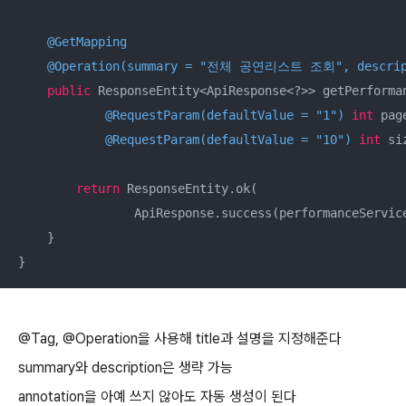
@GetMapping
@Operation(summary = "전체 공연리스트 조회", des
public
 ResponseEntity<ApiResponse<?>> getPerforman
@RequestParam(defaultValue = "1")
int
 page
@RequestParam(defaultValue = "10")
int
 si
return
 ResponseEntity.ok(

                ApiResponse.success(performanceService
    }

}
@Tag, @Operation을 사용해 title과 설명을 지정해준다
summary와 description은 생략 가능
annotation을 아예 쓰지 않아도 자동 생성이 된다