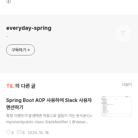
로그 정보
everyday-spring
-
구독하기
더보기
TIL
의 다른 글
Spring Boot AOP 사용하여 Slack 사용자
멘션하기
글 내용
특정 이벤트가 발생하면 자동으로 알림이 가는 방식@Co
mponentpublic class SlackNotifier { @Value
("${slack.webhook.url}") private String slackWe
0
0
2024. 10. 18.
bhookUrl; private final RestTemplate restTempl