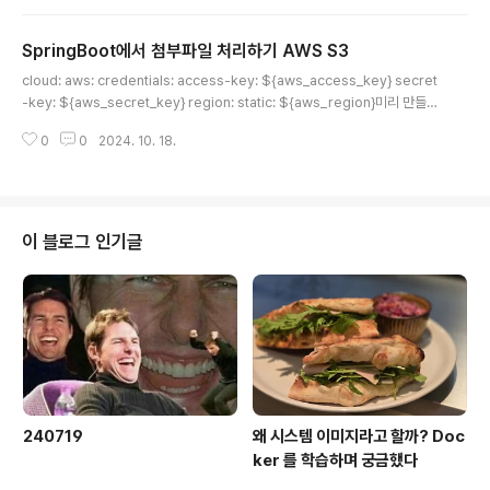
ate = new RestTemplate(); public void sendSlac
kNotification(String title, String message) { Map
SpringBoot에서 첨부파일 처리하기 AWS S3
payload = new HashMap(); String formattedMes
글 내용
sage = "*" + title + "*\n" + message; payload.pu
cloud: aws: credentials: access-key: ${aws_access_key} secret
t("text", fo..
-key: ${aws_secret_key} region: static: ${aws_region}미리 만들어
둔 AWS S3와 연결하기 위해 필요한 값들을 지정했다두개의 키는 IAM 계정의
0
0
2024. 10. 18.
정보@PostMapping public ResponseEntity> createCard( @Requ
estPart("data") CreateCardDto.Request request, @RequestPart
("file") MultipartFile file, @AuthenticationPrincipal AuthUs..
이 블로그 인기글
240719
왜 시스템 이미지라고 할까? Doc
ker 를 학습하며 궁금했다