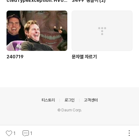
ctedTypeException: HV00
3499 '옹알이 (2)'
0030: No validator could b
e found for constraint 'jak
arta.validation.constraint
s.NotBlank' validating typ
e 'java.lang.Long'. Check c
onfiguration for error
240719
문자열 자르기
의안내
티스토리
로그인
고객센터
© Daum Corp.
1
1