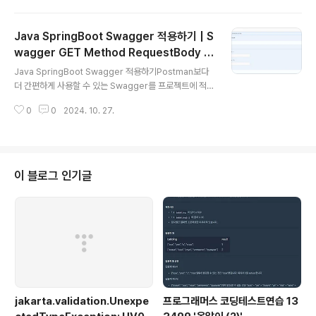
을 지정할 수 있다협업을 하는 팀원들이 서로 지금 어느상
황인지 파악을 빠르게 할 수있어서 굉장히 좋다 팀원 10명
Java SpringBoot Swagger 적용하기 | S
까지 무료 Github을 연결해 까리쌈뽕하게 작업에 대한 버
전 확인도 가능하다 Jira Github 연동을 하면 이슈에 대해
wagger GET Method RequestBody |
글 내용
브랜치와 커밋을 만들 수있다! 폼에 맞게 브랜치명과 커밋
Swagger Request Form
Java SpringBoot Swagger 적용하기Postman보다
명을 맞춰서 작성하면자동으로 연동되어 jira에서 조회가
더 간편하게 사용할 수 있는 Swagger를 프로젝트에 적용
가능하다아름다워... 사실 사용했던게... 2년.. 이상 전이라
했다 의존성 추가 (build.gradle)// Swagger 의존성 i
기억을 더듬어가며 구성을 맞춰봤다... Jira 사용이 처음인
0
0
2024. 10. 27.
mplementation 'org.springdoc:springdoc-open
팀원들을..
api-starter-webmvc-ui:2.2.0' 설정파일 추가 (Swa
ggerConfig.java) import org.springframework.c
ontext.annotation.Bean;import org.springframe
work.context.annotation.Configuration;import i
이 블로그 인기글
o.swagger.v3.oas.models.Components;import i
o.swagger.v3.oas.mod..
jakarta.validation.Unexpe
프로그래머스 코딩테스트연습 13