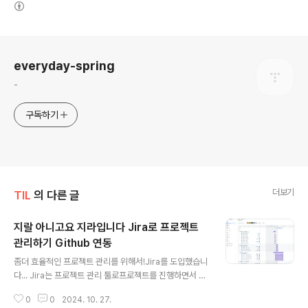
(새창열림)
로그 정보
everyday-spring
-
구독하기
더보기
TIL
의 다른 글
지랄 아니고요 지라입니다 Jira로 프로젝트
관리하기 Github 연동
글 내용
좀더 효율적인 프로젝트 관리를 위해서!Jira를 도입했습니
다... Jira는 프로젝트 관리 툴로프로젝트를 진행하면서 해
결해야할 작업들을 등록하고 공유할 수 있다각 작업별 목
0
0
2024. 10. 27.
표 작업기간 설정이 가능하고담당자, 작업상태, 보고자 등