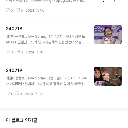
차까지 완료데일리루틴을 위한 git repogitory를 만드는
작성해보기로 했다특강후에는 팀프로젝트를 진행했다구현
데 또 막혔다진짜 git같네..어제는 branch 이름을 잘못적
난이도가 크지는 않은데 팀원간 레벨의 차이가 있다보니일
0
0
2024. 7. 17.
은게 문제였고오늘은 빈프로젝트 clone이후에 init해야
을 나누는 것이 쉽지 않았다게다가 우리팀은 전부.. 내향인
하는걸 몰라서 시간을 잡아먹었다근데 에러메세지는 똑같
조합이라 의견취합이 더 힘들..
이 나옴미니프로젝트는 원활하게 진행중개인페이지에 사
240718
진만 넣으면 완성이다오늘 합류한 마지막 팀원 정보까지
글 내용
모두 적용했다우선은 각각 개인페이지를 html파일로 작성
내일배움캠프 JAVA Spring 과정 4일차 어제 작성한 fir
해 완성했고다섯개 파일을 하나로 줄이기 위해 firebase
ebase 연결단 코드가 영 지저분해서 찝찝했는데 오늘 해
를 사용했다 server를 돌려서 get방식을 사용해야하나
결했다!처음 코드는 [왕초보] 웹개발 종합반 강의에서 실습
고민을 했는데(server 돌리는데만 하루는 걸릴것 같아
0
0
2024. 7. 18.
한 예제를 사용했는데우선 테이블 데이터를 모두 가져왔고
서..)script에서 한줄로 간단하게 해결했다 const receiv
반복문을 돌려 필요한 row를 찾았다but 테이블 전체를 모
ed..
두 가져오는 코드가 너무 비효율적이다 원하는 row만 가
240719
져오고 싶어서 튜터님과 ChatGPT의 도움을 받아 수정했
글 내용
다query와 where을 사용해 필요한 row를 선별해서 가
내일배움캠프 JAVA Spring 과정 5일차 ⭐ 드디어 ⭐ 1주
져왔으나getDocs를 여전히 사용하기 때문에 forEach문
차 마지막날5일내내 10시간 이상 컴퓨터 앞에 앉아있던
사용이 불가피했다(query와 where사용을 위해 import
나에게 박수를..시작이라 정신없어서 시간이 빨리갔다아침
를 추가작성했다) 뭔가 이상한데?🤔생각해보니 어제 사
1
0
2024. 7. 19.
마다 알고리즘, SQL 문제 풀이, 웹강의, SQL강의, 미니프
용못했던 getDoc함수도query랑 똑같이 그냥 imp..
로젝트하루를 끝낼때마다 작성하는 TIL까지...SQL마지막
숙제는 하나 남았지만 한주를 마무리하며 사용했던 툴, 서
비스 정리해보기 Visual Studio Code (vscode)특정
언어의 IDE가 아닌 텍스트 에디터여서 다양한 언어를 지원
이 블로그 인기글
한다이번 과정에서는 HTML, CSS, JavaScript로 구성