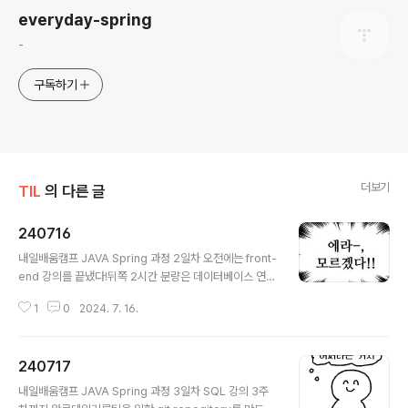
everyday-spring
-
구독하기
더보기
TIL
의 다른 글
240716
글 내용
내일배움캠프 JAVA Spring 과정 2일차 오전에는 front-
end 강의를 끝냈다!뒤쪽 2시간 분량은 데이터베이스 연결
및 배포라서정지 없이 런타임 그대로 들을 수 있었다.짧은
1
0
2024. 7. 16.
강의였지만 꽉채운 웹페이지도 완성하고배포까지 하는 과
정이 다 포함되있어서 알찼다.오랜만에 이런 개발(이라고
해도 될까)을 하니 너무 즐거운마음.. 오늘의 특강은 TIL!왜
240717
TIL을 써야하는지 어떤방법으로 써야하는지결론적으로는
글 내용
취업을 위한 활동이고나의 목표도 동일하니 열심히 써보고
내일배움캠프 JAVA Spring 과정 3일차 SQL 강의 3주
있다사실 어제 TIL도 오늘 썼지만 ;;우선은 일기방식으로