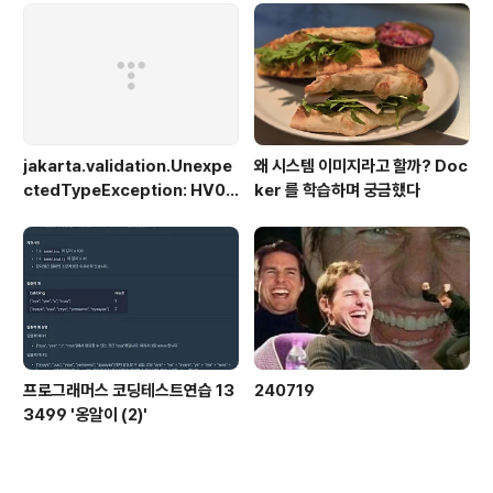
된 웹페이지 프로젝트에서 사용했다어두운톤에 색 잘보이
는 theme 포기못해... ^^Java JDK 설치과정은 생략지금
찾아보니 웹버전도 있다 DBeaver데이터베이스 ..
jakarta.validation.Unexpe
왜 시스템 이미지라고 할까? Doc
ctedTypeException: HV00
ker 를 학습하며 궁금했다
0030: No validator could b
e found for constraint 'jak
arta.validation.constraint
s.NotBlank' validating typ
e 'java.lang.Long'. Check c
onfiguration for error
프로그래머스 코딩테스트연습 13
240719
3499 '옹알이 (2)'