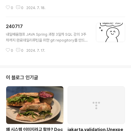
결했다!처음 코드는 [왕초보] 웹개발 종합반 강의에서 실습
0
0
2024. 7. 18.
한 예제를 사용했는데우선 테이블 데이터를 모두 가져왔고
반복문을 돌려 필요한 row를 찾았다but 테이블 전체를 모
두 가져오는 코드가 너무 비효율적이다 원하는 row만 가
240717
져오고 싶어서 튜터님과 ChatGPT의 도움을 받아 수정했
글 내용
다query와 where을 사용해 필요한 row를 선별해서 가
내일배움캠프 JAVA Spring 과정 3일차 SQL 강의 3주
져왔으나getDocs를 여전히 사용하기 때문에 forEach문
차까지 완료데일리루틴을 위한 git repogitory를 만드는
사용이 불가피했다(query와 where사용을 위해 import
데 또 막혔다진짜 git같네..어제는 branch 이름을 잘못적
를 추가작성했다) 뭔가 이상한데?🤔생각해보니 어제 사
0
0
2024. 7. 17.
은게 문제였고오늘은 빈프로젝트 clone이후에 init해야
용못했던 getDoc함수도query랑 똑같이 그냥 imp..
하는걸 몰라서 시간을 잡아먹었다근데 에러메세지는 똑같
이 나옴미니프로젝트는 원활하게 진행중개인페이지에 사
진만 넣으면 완성이다오늘 합류한 마지막 팀원 정보까지
모두 적용했다우선은 각각 개인페이지를 html파일로 작성
이 블로그 인기글
해 완성했고다섯개 파일을 하나로 줄이기 위해 firebase
를 사용했다 server를 돌려서 get방식을 사용해야하나
고민을 했는데(server 돌리는데만 하루는 걸릴것 같아
서..)script에서 한줄로 간단하게 해결했다 const receiv
ed..
왜 시스템 이미지라고 할까? Doc
jakarta.validation.Unexpe