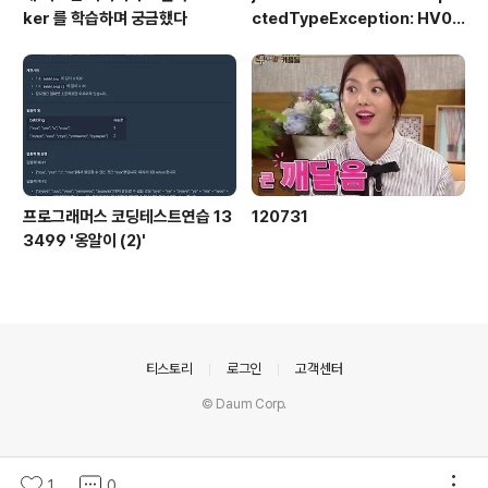
ker 를 학습하며 궁금했다
ctedTypeException: HV00
0030: No validator could b
e found for constraint 'jak
arta.validation.constraint
s.NotBlank' validating typ
e 'java.lang.Long'. Check c
onfiguration for error
프로그래머스 코딩테스트연습 13
120731
3499 '옹알이 (2)'
의안내
티스토리
로그인
고객센터
© Daum Corp.
1
0