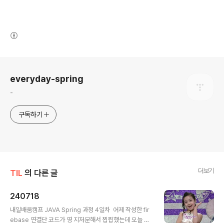
(새창열림)
로그 정보
everyday-spring
-
구독하기
더보기
TIL
의 다른 글
240718
글 내용
내일배움캠프 JAVA Spring 과정 4일차 어제 작성한 fir
ebase 연결단 코드가 영 지저분해서 찝찝했는데 오늘 해