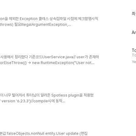
최
최
근
ption을 제외한 Exception 클래스 상속컴파일 시점에 체크함명시적
글
ows) 필요IllegalArgumentException,
과
ception)낮은 복구 가능성부모가 RuntimeException일 경우컴파일
인
Ar
 또는 책임전가([클래스명] throws) 불필요IOException,
기
구 가능성으로 판단 !
글
방
To
문
To
 사용해서 정리했다 기존코드UserService.java// user가 존재하
자
Ye
orElseThrow(() -> new RuntimeException("User not
수
("User is
 static void validate(boolean
너무 떨어져서 튜터님이 알려준 Spotless plugin을 적용했
값 falseObjects.nonNull entity.User update (편집