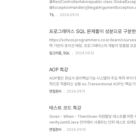
@RestControllerAdvicepublic class GlobalExcep
@ExceptionHandler({IllegalArgumentException.class}) public Respo
handleException(IllegalArgumentException ex) { RestApiException restApiException = ne
TIL
2024.09.13
RestApiException(ex.getMessage(), HttpStatus.BAD_REQUEST.value()
HTTP body restApiException, ..
프로그래머스 SQL 문제풀이 성분으로 구분한
https://school.programmers.co.kr/learn/c
택 기반의 포지션 매칭. 프로그래머스의 개발자 맞춤형 프로
요.programmers.co.kr SELECT I.INGREDIENT_
알고리즘, SQL
2024.09.12
ICECREAM_INFO I INNER JOIN FIRST_HALF F ON
I.INGREDIENT_TYPEORDER BY 2
AOP 특강
AOP횡단 관심사 분리핵심기능 시스템의 주요 목적 부가기
적으로 적용되는 상황 ex.Transectional AOP는
로 실행되는 횡단관심사 @Around, Before, After, Af
면접준비
2024.09.11
적인 범위를 선택하는 규칙 @execution, annotiations, 
컷으로 지정) excution(* com.example.service.
테스트 코드 특강
Given - When - ThenGiven 자원할당 테스트를 위한 세
verifyJunit5Java 언어에서 사용되는 단위 테스트 프레임워크
boot-starter-test'Simple Sum Testpublic class BasicTest { @Test @Dis
면접준비
2024.09.10