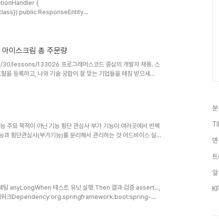
tionHandler {
nseEntity
w
); return new ResponseEntity( //
 아이스크림 총 주문량
ourses/30/lessons/133026 프로그래머스코드 중심의 개발자 채용. 스
필을 등록하고, 나와 기술 궁합이 잘 맞는 기업들을 매칭 받으세
TYPE, SUM(F.TOTAL_ORDER) AS TOTAL_ORDERFROM
 I.FLAVOR = F.FLAVORGROUP BY
분
T
능 주요 목적이 아닌 기능 횡단 관심사 부가 기능이 여러곳에서 반복
 핵심기능과 횡단관심사(부가기능)를 분리해서 관리하는 것 어드바이스 실제
면
terThrowing, AfterReturning 포인트컷 어드바이스를 적용할 구체
within, this, target, args 타겟 어드바이스가 적용될 객체 (포인트
트
CourseService.*(..)) 조인포인트 어드바이스가 적용되는 실행지점 ..
알
팅 anyLongWhen 테스트 유닛 실행 Then 결과 검증 assert...,
K
Dependency'org.springframework.boot:spring-
playName("더하기 테스트") public
void calTest() { // given int a = 1; int b = 3; // when int sum = a + b; //..