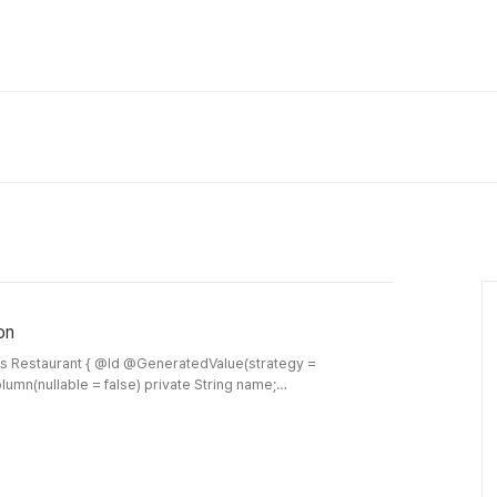
on
ratedValue(strategy =
minDeliveryPrice; @Column(nullable = false) private String status; @Column(nullable =..