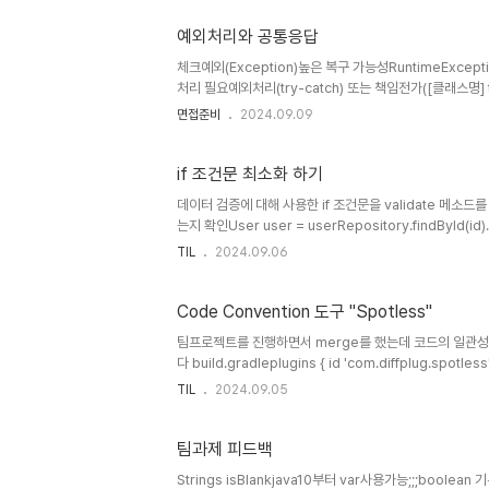
예외처리와 공통응답
체크예외(Exception)높은 복구 가능성RuntimeExce
처리 필요예외처리(try-catch) 또는 책임전가([클래스명] thr
NoSuchElementException언체크예외(RuntimeEx
면접준비
2024.09.09
시점에 체크하지 않음명시적 처리 불필요예외처리(try-catch)
NoSuchAttributeException ! 비즈니스 계층에서 복
if 조건문 최소화 하기
데이터 검증에 대해 사용한 if 조건문을 validate 메소드를
는지 확인User user = userRepository.findById(id).
found"));// 탈퇴한 유저가 아닌지 확인if (user.isDeleted()) { throw new IllegalArgumentException
TIL
2024.09.06
deleted");} 수정된 코드Preconditions.javapublic class Preconditions { public
expression, ErrorCode er..
Code Convention 도구 "Spotless"
팀프로젝트를 진행하면서 merge를 했는데 코드의 일관성이 
다 build.gradleplugins { id 'com.diffplug.spotless' version '6.23.3'}//compile시에 동작
tasks.named('compileJava') { dependsOn 'spotlessApply'}spotless { java { googleJavaFormat().aosp() //
TIL
2024.09.05
아래 순서로 import문 정렬 importOrder('java', 'javax', 'jakarta', 'org', 'com') // 사용하지 않는 import 제거
removeU..
팀과제 피드백
Strings isBlankjava10부터 var사용가능;;;boolean 기본