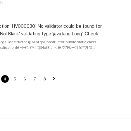
아보기
tion: HV000030: No validator could be found for
.NotBlank' validating type 'java.lang.Long'. Check
숫자타입이기 때문에@NotBlank -> @NotNull변경하여 오류를
해결했다 public class FollowerCreateDto { @Getter @NoArgsConstructor @AllArgsConstructor public st..
4
5
6
7
8