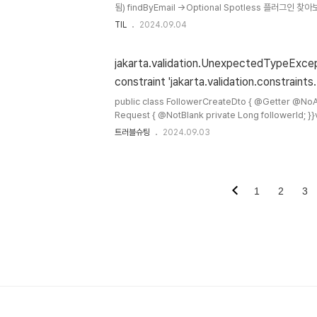
됨) findByEmail ->Optional Spotless 플러그인 찾
TIL
2024.09.04
jakarta.validation.UnexpectedTypeExcep
constraint 'jakarta.validation.constraints
configuration for error
public class FollowerCreateDto { @Getter @NoArgsConstructor @AllArgsConstructor public static class
Request { @NotBlank private Long followerId; }}validation을 적용하면서 '@NotBlank'를 추가했는데 오류가 발생
했다@NotBlank 어노테이션은 문자타입에만 사용가능하다 
트러블슈팅
2024.09.03
1
2
3