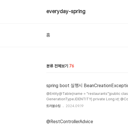
everyday-spring
홈
분류 전체보기
76
spring boot 실행시 BeanCreationExcepti
@Entity@Table(name = "restaurants")public class Restaurant { @Id @Gene
GenerationType.IDENTITY) private Long id; @Column(nullable = false) private String name;
@Column(nullable = false) private String description; @Column(nullable = false) private Integer
트러블슈팅
2024.09.19
@RestControllerAdvice