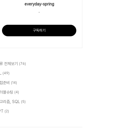
everyday-spring
-
구독하기
류 전체보기
(76)
IL
(49)
접준비
(14)
러블슈팅
(4)
고리즘, SQL
(5)
PT
(2)