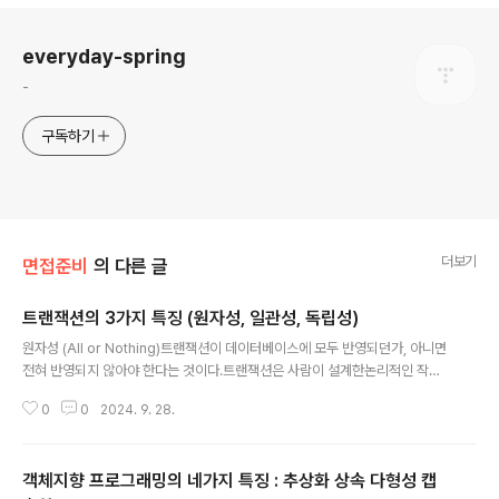
로그 정보
everyday-spring
-
구독하기
더보기
면접준비
의 다른 글
트랜잭션의 3가지 특징 (원자성, 일관성, 독립성)
글 내용
원자성 (All or Nothing)트랜잭션이 데이터베이스에 모두 반영되던가, 아니면
전혀 반영되지 않아야 한다는 것이다.트랜잭션은 사람이 설계한논리적인 작업
단위로서, 일처리는 작업단위 별로 이루어 져야 사람이 다루는데 무리가 없다.
0
0
2024. 9. 28.
만약 트랜잭션 단위로 데이터가 처리되지 않는다면, 설계한 사람은 데이터 처리
시스템을 이해하기 힘들 뿐만 아니라, 오작동 했을시 원인을 찾기가 매우 힘들
어질것이다.일관성 (Keeps Data Correct)트랜잭션의 작업 처리 결과가 항
객체지향 프로그래밍의 네가지 특징 : 추상화 상속 다형성 캡
상 일관성이 있어야 한다는 것이다.트랜잭션이 진행되는 동안에 데이터베이스