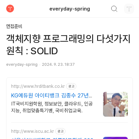
검색하기
everyday-spring
티스토리
면접준비
객체지향 프로그래밍의 다섯가지
원칙 : SOLID
everyday-spring
2024. 9. 23. 18:37
http://www.hrditbank.co.kr
광고
KG에듀원 아이티뱅크 김종수 27년경
력전문가 IT취업상담
IT국비지원학원, 정보보안, 클라우드, 인공
지능, 취업맞춤특기병, 국비취업교육.
http://www.iscu.ac.kr
광고