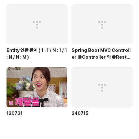
Entity 연관 관계 ( 1 : 1 / N : 1 / 1
Spring Boot MVC Controll
: N / N : M )
er @Controller 와 @RestC
ontroller
120731
240715