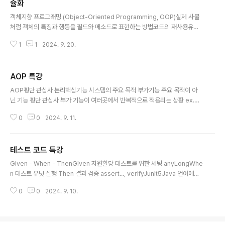
가 변경 되더라도 업데이트된 데이터베이스로 트랜잭션이 진행되는것이 아니
슐화
글 내용
라,처음에 트랜잭션을 진행 하기 위해 참조한 데이터베이스로 진행된다.이렇게
객체지향 프로그래밍 (Object-Oriented Programming, OOP)실제 사물
함으로써 각 사용자는 일관..
처럼 객체의 특징과 행동을 필드와 메소드로 표현하는 방법코드의 재사용유연
성과 확장성유지보수대규모 프로젝트 관리추상화 (Abstraction)객체의 공통
1
1
2024. 9. 20.
적인 특징과 행동을 추출하여 정의함공통된 속성을 추상화 해두면 고유 기능 개
발에 대한 집중이 가능함경적메소드 -> 뛰뛰와 빵빵으로 각각 구현상속 (Inher
itance)상속받은 부모클래스의 특징과 행동을 모두 사용할 수 있듬엑셀을 밟으
AOP 특강
면 전진을 한다 -> 모든 회사의 자동차가 동일함다형성 (Polymorphism)상
글 내용
황에 따라 다양한 형태를 가질 수 있는 성질오버로딩과 오버라이딩캡슐화 (Enc
AOP횡단 관심사 분리핵심기능 시스템의 주요 목적 부가기능 주요 목적이 아
apsulation)외부로부터 클래스에 정의된 필드와 메소드를 보호하여 각 객체..
닌 기능 횡단 관심사 부가 기능이 여러곳에서 반복적으로 적용되는 상황 ex.Tr
ansectional AOP는 핵심기능과 횡단관심사(부가기능)를 분리해서 관리하
0
0
2024. 9. 11.
는 것 어드바이스 실제로 실행되는 횡단관심사 @Around, Before, After, Af
terThrowing, AfterReturning 포인트컷 어드바이스를 적용할 구체적인 범
위를 선택하는 규칙 @execution, annotiations, within, this, target, arg
테스트 코드 특강
s 타겟 어드바이스가 적용될 객체 (포인트컷으로 지정) excution(* com.exa
글 내용
mple.service.CourseService.*(..)) 조인포인트 어드바이스가 적용되
Given - When - ThenGiven 자원할당 테스트를 위한 세팅 anyLongWhe
는 실행지점 ..
n 테스트 유닛 실행 Then 결과 검증 assert..., verifyJunit5Java 언어에서
사용되는 단위 테스트 프레임워크Dependency'org.springframework.b
0
0
2024. 9. 10.
oot:spring-boot-starter-test'Simple Sum Testpublic class Basic
Test { @Test @DisplayName("더하기 테스트") public void calTest()
{ // given int a = 1; int b = 3; // when int sum = a + b; //..