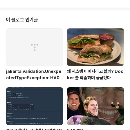
이고, 서버의 확장성이 높다- client의 요청에 세션, 쿠키 등의 방법으로 상태를
유지한다 적절한 관심사 분리가 필요한 이유는?- 프로그램의 유연성을 높일 수
있다 Setter를 무분별하게 사용하면 안되는 이유는?- DTO 같은 경우 전송 객
체이기 때문에 데이터가 변경되지 않는다는 것이 보장되어야 한다, 이러한 경우
이 블로그 인기글
에 Setter의 사용은 굉장히 위험하다 No..
jakarta.validation.Unexpe
왜 시스템 이미지라고 할까? Doc
ctedTypeException: HV00
ker 를 학습하며 궁금했다
0030: No validator could b
e found for constraint 'jak
arta.validation.constraint
s.NotBlank' validating typ
e 'java.lang.Long'. Check c
onfiguration for error