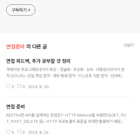
구독하기
더보기
면접준비
의 다른 글
면접 피드백, 추가 공부할 것 정리
글 내용
객체지향 프로그래밍네가지 특징 - 캡슐화- 추상화- 상속- 다형성다섯가지 원
칙 (SOLID)- 단일 책임 원칙- 개방 폐쇄 원칙- 리스코프 치환 원칙- 인터페이
스 분리 원칙- 의존관계 역전 원칙 RESTful한 API를 설계하는 장점URL로 해
0
0
2024. 8. 30.
당하는 자원을 표현하고메소드로는 행동을 표현한다협업, 클라이언트의 입장에
서 규격이 정해져있어 용이하다+ 단점은?+ 어떤 메소드로 이뤄져 있는지 Sett
er 사용 지양 이유필드가 많아지는 경우 객체의 상태 변화를 추적하기 어려움불
면접 준비
변성 RDBMS, NoSQL+차이점 정리+장단점 정리 이번 과정 목표 한번씩 정
글 내용
리할것Java 코드가 실행되는 과정을 설명할 수 있다JVM 구조를 정리할 수 있
RESTful한 API를 설계하는 장점은?- HTTP Method를 사용한다(GET, PU
다코드와 메모리를 연관 지어 설명할 수 있다스트림의 이해와 스트림의 사용법
T, POST, DELETE 등)- HTTP 프로토콜의 표준을 최대한 활용하기 때문에
익히기O..
HTTP의 추가적인 장점을 함께 가져갈 수 있다- HTTP에서는 Stateless 즉,
0
0
2024. 8. 26.
server가 client의 상태를 유지하고 있지 않기 때문에 응답과 요청이 독립적