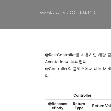
everyday-spring
2024. 8. 12. 14:12
@RestController를 사용하면 해당 
Annotation이 부여된다
@Controller의 클래스에서 내부 Me
다
Controller
@Respons
Return
Return Va
eBody
Type