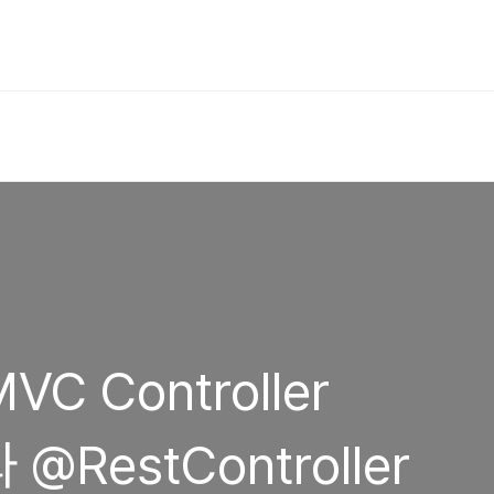
MVC Controller
와 @RestController