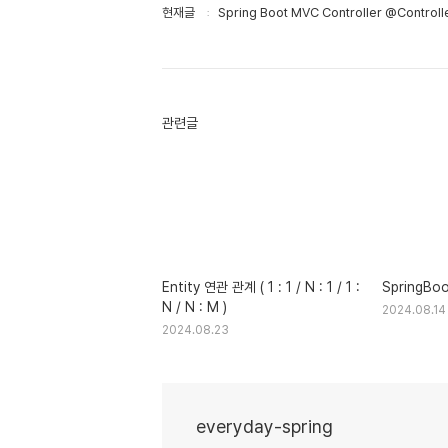
현재글
Spring Boot MVC Controller @Controll
관련글
Entity 연관 관계 ( 1 : 1 / N : 1 / 1 :
SpringBoo
N / N : M )
2024.08.14
2024.08.23
everyday-spring