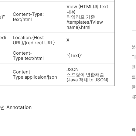
View (HTML)의 text
내용
Content-Type:
e}"
타임리프 기준
text/html
/templates/{View
name}.html
redi
Location:{Host
X
URL}/{redirect URL}
분
Content-
"{Text}"
T
Type:text/html
면
JSON
Content-
스프링이 변환해줌
Type:applicaion/json
트
(Java 객체 to JSON)
알
K
nnotation
최
최
근