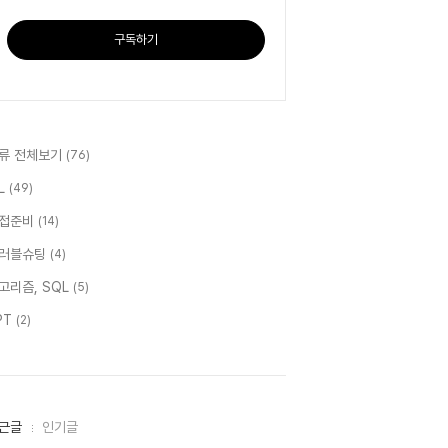
구독하기
류 전체보기
(76)
IL
(49)
접준비
(14)
러블슈팅
(4)
고리즘, SQL
(5)
PT
(2)
근글
인기글