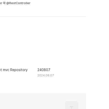
er 와 @RestController
t mvc Repository
240807
2024.08.07