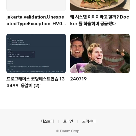
jakarta.validation.Unexpe
왜 시스템 이미지라고 할까? Doc
ctedTypeException: HV00
ker 를 학습하며 궁금했다
0030: No validator could b
e found for constraint 'jak
arta.validation.constraint
s.NotBlank' validating typ
e 'java.lang.Long'. Check c
onfiguration for error
프로그래머스 코딩테스트연습 13
240719
3499 '옹알이 (2)'
의안내
티스토리
로그인
고객센터
© Daum Corp.