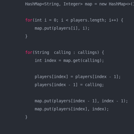
        HashMap<String, Integer> map = new HashMap<>()
for
(int i = 0; i < players.length; i++) {

            map.put(players[i], i);

        }

for
(String  calling : callings) {

            int index = map.get(calling);

            players[index] = players[index - 1];

            players[index - 1] = calling;

            map.put(players[index - 1], index - 1);

            map.put(players[index], index);

        }
