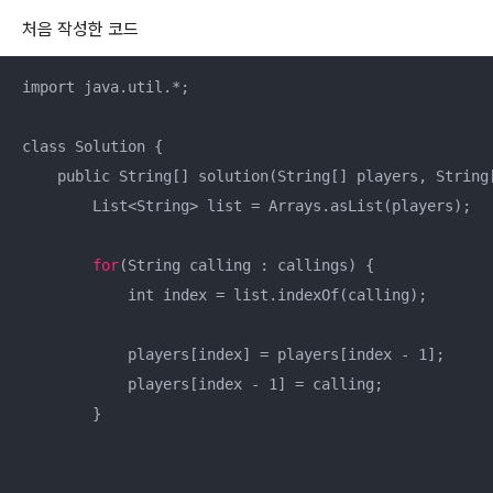
처음 작성한 코드
import java.util.*;

class Solution {

    public String[] solution(String[] players, String[
        List<String> list = Arrays.asList(players);

for
(String calling : callings) {

            int index = list.indexOf(calling);

            players[index] = players[index - 1];

            players[index - 1] = calling;

        }
