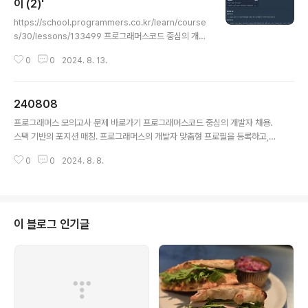
gredient) { int answer = 0; StringBuilder sb = ne
이 (2)'
글 내용
w StringBuilder(); for(int n : ingredient) { sb.appe
https://school.programmers.co.kr/learn/course
nd..
s/30/lessons/133499 프로그래머스코드 중심의 개발
자 채용. 스택 기반의 포지션 매칭. 프로그래머스의 개발자
0
0
2024. 8. 13.
맞춤형 프로필을 등록하고, 나와 기술 궁합이 잘 맞는 기업
들을 매칭 받으세요.programmers.co.kr 문제 설명머
쓱이는 태어난 지 11개월 된 조카를 돌보고 있습니다. 조카
240808
는 아직 "aya", "ye", "woo", "ma" 네 가지 발음과 네 가
글 내용
지 발음을 조합해서 만들 수 있는 발음밖에 하지 못하고 연
프로그래머스 모의고사 문제 바로가기 프로그래머스코드 중심의 개발자 채용.
속해서 같은 발음을 하는 것을 어려워합니다. 문자열 배
스택 기반의 포지션 매칭. 프로그래머스의 개발자 맞춤형 프로필을 등록하고,
열 babbling이 매개변수로 주어질 때, 머쓱이의 조카
나와 기술 궁합이 잘 맞는 기업들을 매칭 받으세요.programmers.co.kr우선
가 발음할 수 있는 단어의 개수를 return하도록 solutio
0
0
2024. 8. 8.
은 문제 해결을 목표로 하고좀 더 효율적인 코드는 이 후에 생각하는 방식으로
n 함수를 완성해주세요...
진행하고 있다아래 코드로 작성을 했는데 논리적으로 어디가 잘못됐는지 모르
겠는데10, 11, 12 케이스에서 실패를 했다import java.util.*;class Solution
{ public int[] solution(int[] answers) { int[] answer = {}; int[] stu1 =
{1, 2, 3, 4, 5}; int[] stu2 ..
이 블로그 인기글