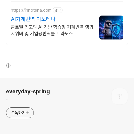
https://innotena.com
광고
AI기계번역 이노테나
글로벌 최고의 AI 기반 학습형 기계번역 랭귀
지위버 및 기업용번역툴 트라도스
(새창열림)
로그 정보
everyday-spring
-
구독하기