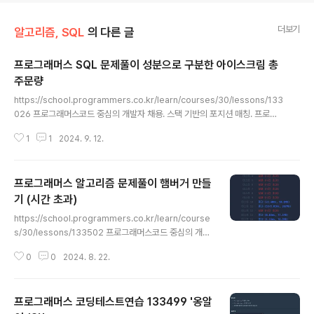
더보기
알고리즘, SQL
의 다른 글
프로그래머스 SQL 문제풀이 성분으로 구분한 아이스크림 총
주문량
글 내용
https://school.programmers.co.kr/learn/courses/30/lessons/133
026 프로그래머스코드 중심의 개발자 채용. 스택 기반의 포지션 매칭. 프로그
래머스의 개발자 맞춤형 프로필을 등록하고, 나와 기술 궁합이 잘 맞는 기업들
1
1
2024. 9. 12.
을 매칭 받으세요.programmers.co.kr SELECT I.INGREDIENT_TYPE,
SUM(F.TOTAL_ORDER) AS TOTAL_ORDERFROM ICECREAM_INF
O I INNER JOIN FIRST_HALF F ON I.FLAVOR = F.FLAVORGROUP B
프로그래머스 알고리즘 문제풀이 햄버거 만들
Y I.INGREDIENT_TYPEORDER BY 2
기 (시간 초과)
글 내용
https://school.programmers.co.kr/learn/course
s/30/lessons/133502 프로그래머스코드 중심의 개발
자 채용. 스택 기반의 포지션 매칭. 프로그래머스의 개발자
0
0
2024. 8. 22.
맞춤형 프로필을 등록하고, 나와 기술 궁합이 잘 맞는 기업
들을 매칭 받으세요.programmers.co.kr문제가 길게
적혀있긴 하지만 로직적으로 복잡한 문제는 아니다.문제는
프로그래머스 코딩테스트연습 133499 '옹알
시간초과class Solution { public int solution(int[] in