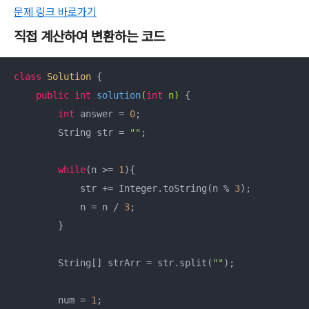
문제 링크 바로가기
직접 계산하여 변환하는 코드
class
Solution
{

public
int
solution
(
int
 n)
{

int
 answer = 
0
;

        String str = 
""
;

while
(n >= 
1
){

            str += Integer.toString(n % 
3
);

            n = n / 
3
;

        }

        String[] strArr = str.split(
""
);

        num = 
1
;
