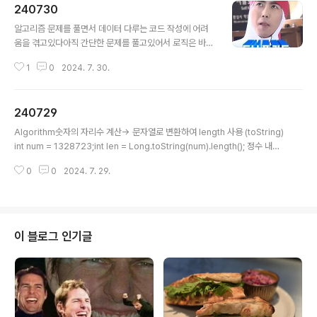
240730
글 내용
알고리즘 문제를 풀면서 데이터 다루는 코드 작성에 어려
움을 겪고있다아직 간단한 문제를 풀고있어서 로직은 바로
바로 생각이나는데구현에 시간을 많이 쓰는것 같아 자주
1
0
2024. 7. 30.
사용하는 내용들을 확실히 정리해서 외워야 할 것 같다 /*
Java Algorithm 문법 정리 */ // 정수형 to 문자열 long
num1 = 1324L; String str1 = Long.toString(num1);
240729
int num2 = 12342; String str2 = Integer.toString
글 내용
(num2); // 숫자의 자리수 구하기 long num3 = 12L; Lo
Algorithm숫자의 자리수 계산-> 문자열로 변환하여 length 사용 (toString)
ng.toString(num3).leng..
int num = 1328723;int len = Long.toString(num).length(); 정수 내림
차순으로 배치하기 Java 풀이숫자를 문자로 변환해 사용할 수 있는 함수들을
0
0
2024. 7. 29.
외워야겠다public long solution(long n) { long answer; // 배열 정렬 후
str문자열에 저장 String str = ""; // 숫자를 String 배열로 변환 String[] str
Arr = Long.toString(n).split(""); // 숫자가 하나씩 담긴 String 배열 정렬
Arrays.sor..
이 블로그 인기글