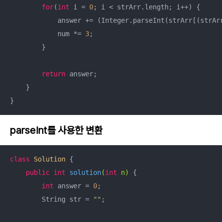
for
(
int
 i = 
0
; i < strArr.length; i++) {

            answer += (Integer.parseInt(strArr[(strAr
            num *= 
3
;

        }

return
 answer;

    }

}
parseInt를 사용한 변환
class
Solution
{

public
int
solution
(
int
 n)
{

int
 answer = 
0
;

        String str = 
""
;
