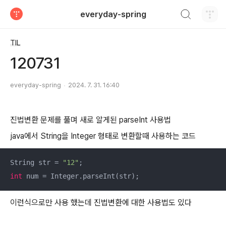
검색하기
everyday-spring
티스토리
TIL
120731
everyday-spring
2024. 7. 31. 16:40
진법변환 문제를 풀며 새로 알게된 parseInt 사용법
java에서 String을 Integer 형태로 변환할때 사용하는 코드
String str = 
"12"
int
 num = Integer.parseInt(str);
이런식으로만 사용 했는데 진법변환에 대한 사용법도 있다