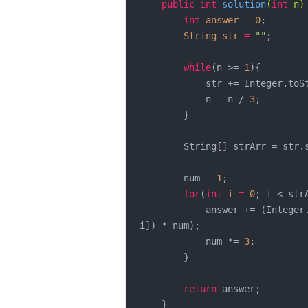
public
int
solution
(
int
 n)
int
answer
=
0
;

String
str
=
""
;

while
(n >= 
1
){

            str += Integer
            n = n / 
3
;

        }

        String[] strArr = str
        num = 
1
;

for
(
int
i
=
0
; i < str
            answer += 
i]) * num);

            num *= 
3
;

        }

return
 answer;

    }
