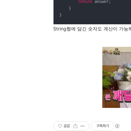
return
 answer;

    }

}
String형에 담긴 숫자도 계산이 가능
공감
구독하기