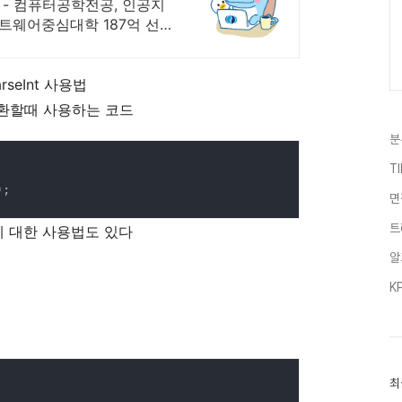
 - 컴퓨터공학전공, 인공지
트웨어중심대학 187억 선
seInt 사용법
태로 변환할때 사용하는 코드
분
T
);
면
트
 대한 사용법도 있다
알
K
최
최
근