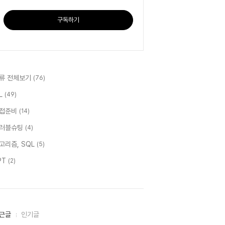
구독하기
류 전체보기
(76)
IL
(49)
접준비
(14)
러블슈팅
(4)
고리즘, SQL
(5)
PT
(2)
근글
인기글