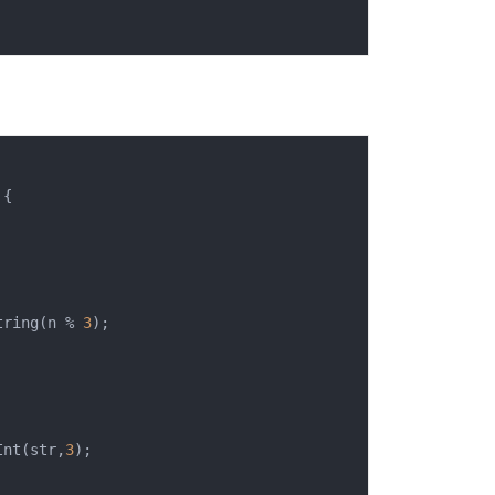
{

.toString(n % 
3
);

seInt(str,
3
);
