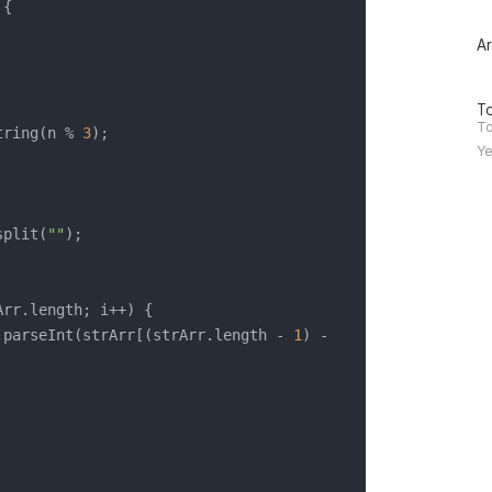
{

글
과
인
Ar
기
글
방
To
문
To
.toString(n % 
3
);

자
Ye
수
.split(
""
);

Arr.length; i++) {

(Integer.parseInt(strArr[(strArr.length - 
1
) - 