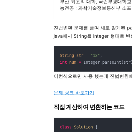
부산 최초의 대학, 국립부경대학교
능전공 : 과학기술정보통신부 소프
정
진법변환 문제를 풀며 새로 알게된 par
java에서 String을 Integer 형
String
str
=
"12"
int
num
=
 Integer.parseInt(str
이런식으로만 사용 했는데 진법변환에
문제 링크 바로가기
직접 계산하여 변환하는 코드
class
Solution
{
