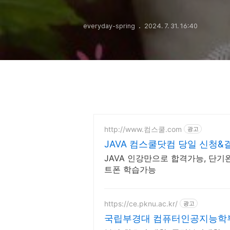
everyday-spring
2024. 7. 31. 16:40
http://www.컴스쿨.com
광고
JAVA 컴스쿨닷컴 당일 신청&
JAVA 인강만으로 합격가능, 단기
트폰 학습가능
https://ce.pknu.ac.kr/
광고
국립부경대 컴퓨터인공지능학