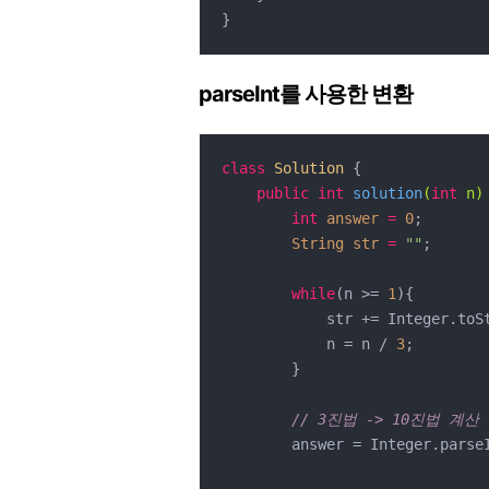
}
parseInt를 사용한 변환
class
Solution
{

public
int
solution
(
int
 n)
int
answer
=
0
;

String
str
=
""
;

while
(n >= 
1
){

            str += Integer
            n = n / 
3
;

        }

// 3진법 -> 10진법 계산
        answer = Integer.par